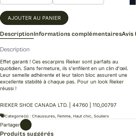
AJOUTER AU PANIER
Description
Informations complémentaires
Avis 
Description
Effet garanti ! Ces escarpins Rieker sont parfaits au
quotidien. Sans fermeture, ils s'enfilent en un clin d'œil.
Leur semelle adhérente et leur talon bloc assurent une
excellente stabilité à chaque pas. Pour un look Rieker
réussi !
RIEKER SHOE CANADA LTD. | 44760 | 110_00797
Categorie(s) : Chaussures, Femme, Haut chic, Souliers
Partager
Produits suggérés