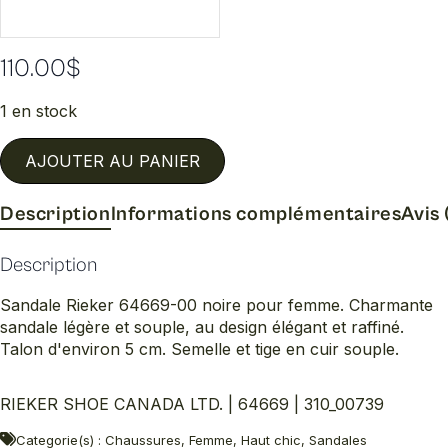
110.00
$
1 en stock
AJOUTER AU PANIER
Description
Informations complémentaires
Avis 
Description
Sandale Rieker 64669-00 noire pour femme. Charmante
sandale légère et souple, au design élégant et raffiné.
Talon d'environ 5 cm. Semelle et tige en cuir souple.
RIEKER SHOE CANADA LTD. | 64669 | 310_00739
Categorie(s) : Chaussures, Femme, Haut chic, Sandales