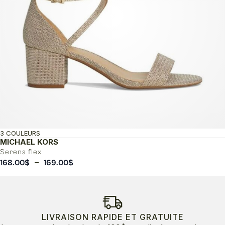
3 COULEURS
MICHAEL KORS
Serena flex
Plage
–
168.00
$
169.00
$
de
prix :
168.00$
à
169.00$
LIVRAISON RAPIDE ET GRATUITE