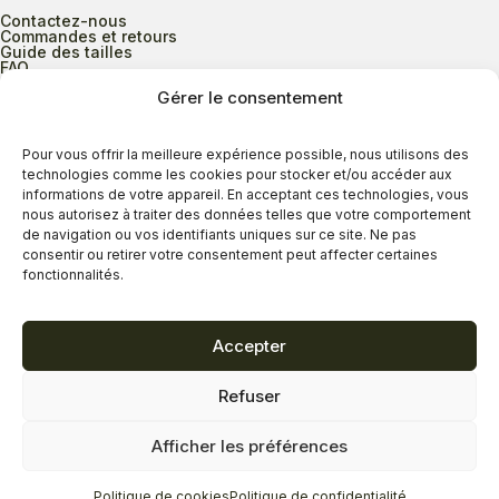
Contactez-nous
Commandes et retours
Guide des tailles
FAQ
Gérer le consentement
Heures d’ouverture
Pour vous offrir la meilleure expérience possible, nous utilisons des
technologies comme les cookies pour stocker et/ou accéder aux
informations de votre appareil. En acceptant ces technologies, vous
Lundi au mercredi
9h00 à 17h30
nous autorisez à traiter des données telles que votre comportement
Jeudi
9h00 à 20h00
de navigation ou vos identifiants uniques sur ce site. Ne pas
consentir ou retirer votre consentement peut affecter certaines
Vendredi
9h00 à 18h00
fonctionnalités.
Samedi
9h00 à 17h00
Dimanche
11h00 à 16h30
Accepter
Refuser
Politique de confidentialité
Politique de cookies
Afficher les préférences
Termes et conditions
Copyright © 2026 - Savard Chaussures
Politique de cookies
Politique de confidentialité
Réalisation Zonart Communications