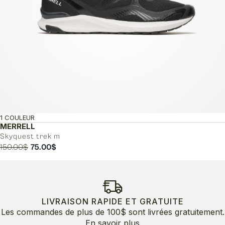
1 COULEUR
MERRELL
Skyquest trek m
Le
Le
150.00
$
75.00
$
prix
prix
initial
actuel
était :
est :
150.00$.
75.00$.
LIVRAISON RAPIDE ET GRATUITE
Les commandes de plus de 100$ sont livrées gratuitement.
En savoir plus