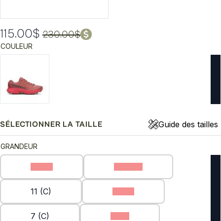
115.00
$
230.00
$
Le
Le
COULEUR
prix
prix
initial
actuel
était :
est :
230.00$.
115.00$.
Guide des tailles
SÉLECTIONNER LA TAILLE
GRANDEUR
10 (C)
10.5 (C)
11 (C)
12 (C)
7 (C)
8 (C)