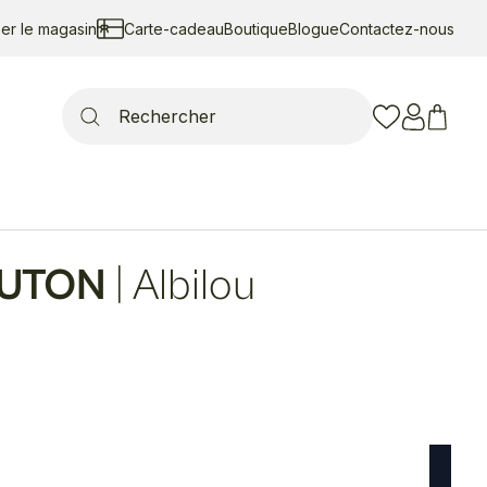
ser le magasin
Carte-cadeau
Boutique
Blogue
Contactez-nous
Search
for:
UTON
|
Albilou