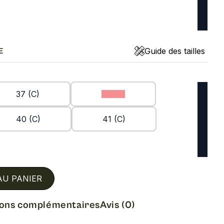
Guide des tailles
E
37 (C)
38 (C)
40 (C)
41 (C)
AU PANIER
ions complémentaires
Avis (0)