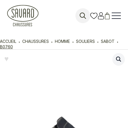
Search
for:
ACCUEIL
CHAUSSURES
HOMME
SOULIERS
SABOT
B0760
♥︎