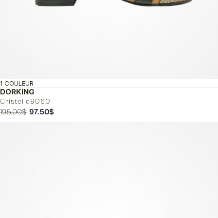
1 COULEUR
DORKING
Cristel d9060
Le
Le
195.00
$
97.50
$
prix
prix
initial
actuel
était :
est :
195.00$.
97.50$.