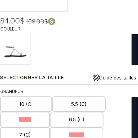
84.00
$
168.00
$
Le
Le
COULEUR
prix
prix
initial
actuel
était :
est :
168.00$.
84.00$.
Guide des tailles
SÉLECTIONNER LA TAILLE
GRANDEUR
10 (C)
5.5 (C)
6 (C)
6.5 (C)
7 (C)
7.5 (C)