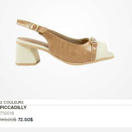
2 COULEURS
PICCADILLY
715016
Le
Le
145.00
$
72.50
$
prix
prix
initial
actuel