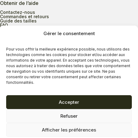
Obtenir de l’aide
Contactez-nous
Commandes et retours
Guide des tailles
FAQ
Gérer le consentement
Heures d’ouverture
Pour vous offrir la meilleure expérience possible, nous utilisons des
technologies comme les cookies pour stocker et/ou accéder aux
informations de votre appareil. En acceptant ces technologies, vous
Lundi au mercredi
9h00 à 17h30
nous autorisez à traiter des données telles que votre comportement
Jeudi
9h00 à 20h00
de navigation ou vos identifiants uniques sur ce site. Ne pas
consentir ou retirer votre consentement peut affecter certaines
Vendredi
9h00 à 18h00
fonctionnalités.
Samedi
9h00 à 17h00
Dimanche
11h00 à 16h30
Accepter
Refuser
Politique de confidentialité
Politique de cookies
Afficher les préférences
Termes et conditions