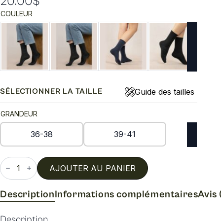
20.00
$
COULEUR
Guide des tailles
SÉLECTIONNER LA TAILLE
GRANDEUR
36-38
39-41
quantité
de
AJOUTER AU PANIER
Chaussettes
laine
fine
Description
Informations complémentaires
Avis 
bord
roulé
Description