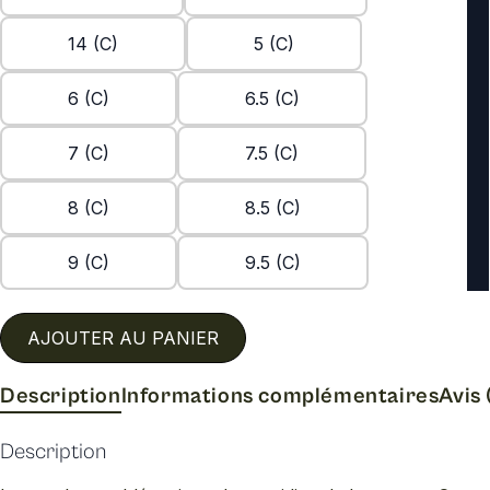
14 (C)
5 (C)
6 (C)
6.5 (C)
7 (C)
7.5 (C)
8 (C)
8.5 (C)
9 (C)
9.5 (C)
AJOUTER AU PANIER
Description
Informations complémentaires
Avis 
Description