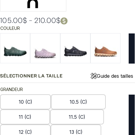
105.00
$
–
210.00
$
Plage
COULEUR
de
prix :
105.00$
à
210.00$
Guide des tailles
SÉLECTIONNER LA TAILLE
GRANDEUR
10 (C)
10.5 (C)
11 (C)
11.5 (C)
12 (C)
13 (C)