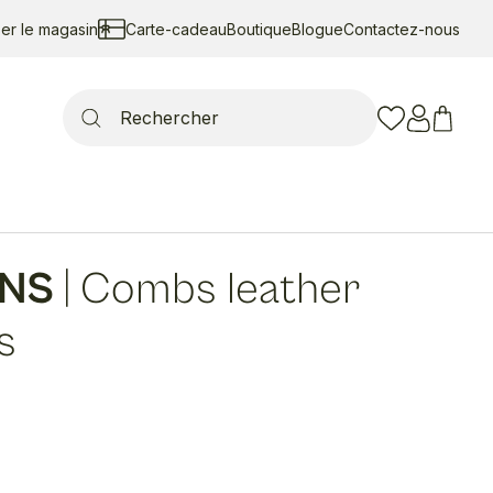
ser le magasin
Carte-cadeau
Boutique
Blogue
Contactez-nous
Search
for:
ENS
|
Combs leather
s