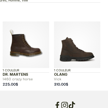
sures, Homme, Ville
1 COULEUR
1 COULEUR
DR. MARTENS
OLANG
1460 crazy horse
Vick
225.00
$
310.00
$