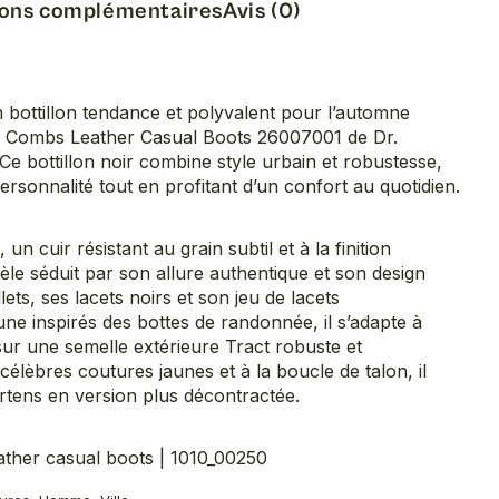
ions complémentaires
Avis (0)
bottillon tendance et polyvalent pour l’automne
e Combs Leather Casual Boots 26007001 de Dr.
 Ce bottillon noir combine style urbain et robustesse,
ersonnalité tout en profitant d’un confort au quotidien.
n cuir résistant au grain subtil et à la finition
le séduit par son allure authentique et son design
ets, ses lacets noirs et son jeu de lacets
une inspirés des bottes de randonnée, il s’adapte à
ur une semelle extérieure Tract robuste et
élèbres coutures jaunes et à la boucle de talon, il
rtens en version plus décontractée.
her casual boots | 1010_00250