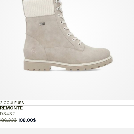
2 COULEURS
REMONTE
D8482
Le
Le
180.00
$
108.00
$
prix
prix
initial
actuel