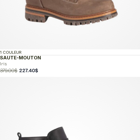
1 COULEUR
SAUTE-MOUTON
Iris
Le
Le
379.00
$
227.40
$
prix
prix
initial
actuel
était :
est :
379.00$.
227.40$.