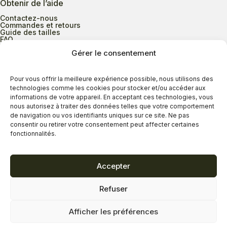
Obtenir de l’aide
Contactez-nous
Commandes et retours
Guide des tailles
FAQ
Gérer le consentement
Heures d’ouverture
Pour vous offrir la meilleure expérience possible, nous utilisons des
technologies comme les cookies pour stocker et/ou accéder aux
informations de votre appareil. En acceptant ces technologies, vous
Lundi au mercredi
9h00 à 17h30
nous autorisez à traiter des données telles que votre comportement
Jeudi
9h00 à 20h00
de navigation ou vos identifiants uniques sur ce site. Ne pas
consentir ou retirer votre consentement peut affecter certaines
Vendredi
9h00 à 18h00
fonctionnalités.
Samedi
9h00 à 17h00
Dimanche
11h00 à 16h30
Accepter
Refuser
Politique de confidentialité
Politique de cookies
Afficher les préférences
Termes et conditions
Copyright © 2026 - Savard Chaussures