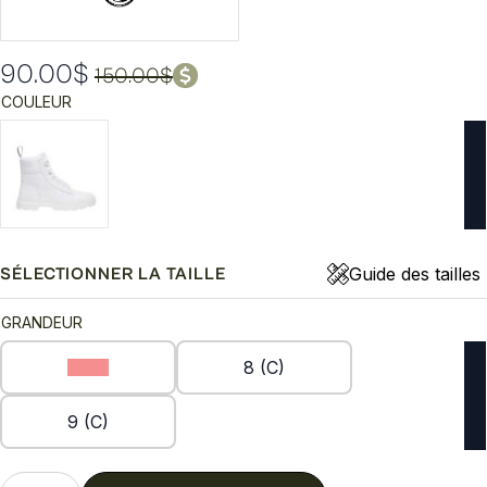
90.00
$
150.00
$
Le
Le
COULEUR
prix
prix
initial
actuel
était :
est :
150.00$.
90.00$.
Guide des tailles
SÉLECTIONNER LA TAILLE
GRANDEUR
6 (C)
8 (C)
9 (C)
quantité