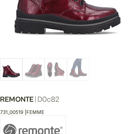
REMONTE
|
D0c82
731_00519 |
FEMME