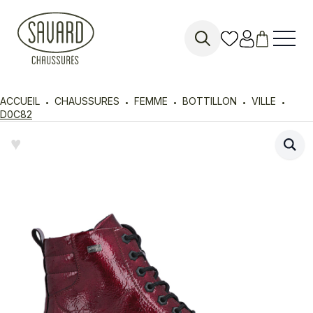
Search
for:
ACCUEIL
CHAUSSURES
FEMME
BOTTILLON
VILLE
D0C82
♥︎