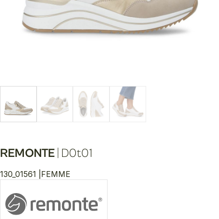
REMONTE
|
D0t01
130_01561 |
FEMME