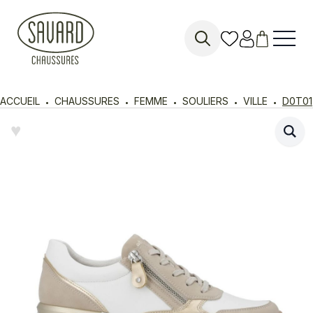
Search
for:
ACCUEIL
CHAUSSURES
FEMME
SOULIERS
VILLE
D0T01
♥︎