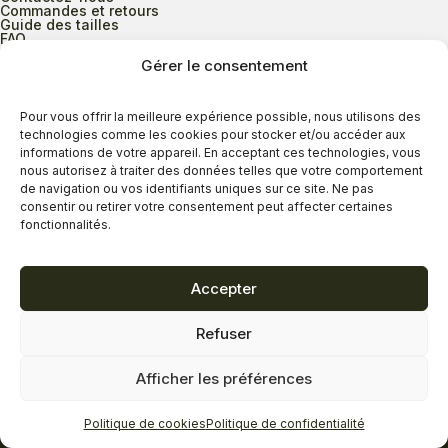
Commandes et retours
Guide des tailles
FAQ
Gérer le consentement
Heures d’ouverture
Pour vous offrir la meilleure expérience possible, nous utilisons des
technologies comme les cookies pour stocker et/ou accéder aux
informations de votre appareil. En acceptant ces technologies, vous
Lundi au mercredi
9h00 à 17h30
nous autorisez à traiter des données telles que votre comportement
Jeudi
9h00 à 20h00
de navigation ou vos identifiants uniques sur ce site. Ne pas
consentir ou retirer votre consentement peut affecter certaines
Vendredi
9h00 à 18h00
fonctionnalités.
Samedi
9h00 à 17h00
Dimanche
11h00 à 16h30
Accepter
Refuser
Politique de confidentialité
Politique de cookies
Afficher les préférences
Termes et conditions
Copyright © 2026 - Savard Chaussures
Politique de cookies
Politique de confidentialité
Réalisation Zonart Communications