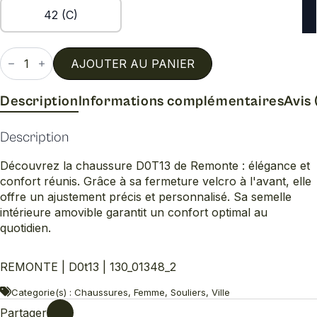
42 (C)
quantité
de
AJOUTER AU PANIER
D0t13
Description
Informations complémentaires
Avis 
Description
Découvrez la chaussure D0T13 de Remonte : élégance et
confort réunis. Grâce à sa fermeture velcro à l'avant, elle
offre un ajustement précis et personnalisé. Sa semelle
intérieure amovible garantit un confort optimal au
quotidien.
REMONTE | D0t13 | 130_01348_2
Categorie(s) : Chaussures, Femme, Souliers, Ville
Partager