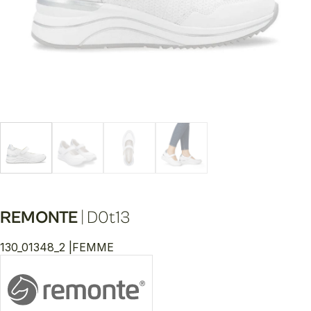
REMONTE
|
D0t13
130_01348_2 |
FEMME