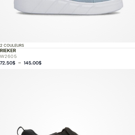
2 COULEURS
RIEKER
W2605
Plage
–
72.50
$
145.00
$
de
prix :
72.50$
à
145.00$