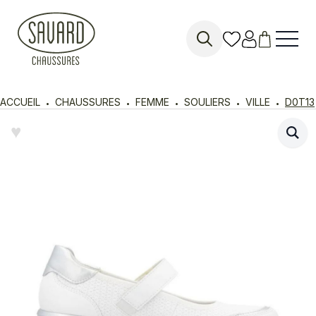
Search
for:
ACCUEIL
CHAUSSURES
FEMME
SOULIERS
VILLE
D0T13
♥︎