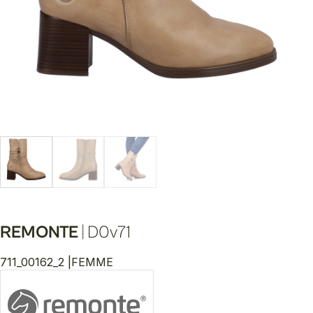
REMONTE
|
D0v71
711_00162_2 |
FEMME