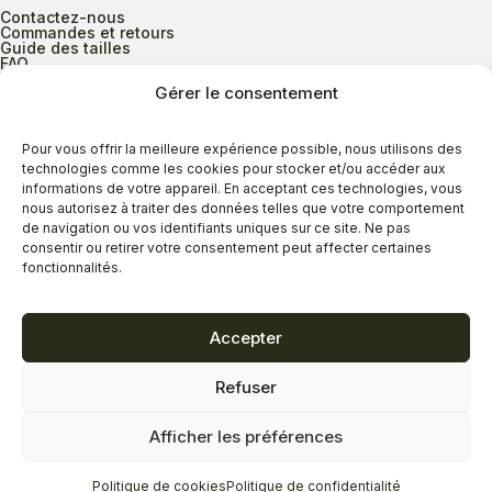
Contactez-nous
Commandes et retours
Guide des tailles
FAQ
Gérer le consentement
Heures d’ouverture
Pour vous offrir la meilleure expérience possible, nous utilisons des
technologies comme les cookies pour stocker et/ou accéder aux
informations de votre appareil. En acceptant ces technologies, vous
Lundi au mercredi
9h00 à 17h30
nous autorisez à traiter des données telles que votre comportement
Jeudi
9h00 à 20h00
de navigation ou vos identifiants uniques sur ce site. Ne pas
consentir ou retirer votre consentement peut affecter certaines
Vendredi
9h00 à 18h00
fonctionnalités.
Samedi
9h00 à 17h00
Dimanche
11h00 à 16h30
Accepter
Refuser
Politique de confidentialité
Politique de cookies
Afficher les préférences
Termes et conditions
Copyright © 2026 - Savard Chaussures
Politique de cookies
Politique de confidentialité
Réalisation Zonart Communications