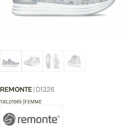
REMONTE
|
D1326
130_01565 |
FEMME