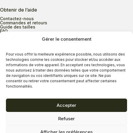
Obtenir de l’aide
Contactez-nous
Commandes et retours
Guide des tailles
FAQ
Gérer le consentement
Heures d’ouverture
Pour vous offrir la meilleure expérience possible, nous utilisons des
technologies comme les cookies pour stocker et/ou accéder aux
informations de votre appareil. En acceptant ces technologies, vous
Lundi au mercredi
9h00 à 17h30
nous autorisez à traiter des données telles que votre comportement
Jeudi
9h00 à 20h00
de navigation ou vos identifiants uniques sur ce site. Ne pas
consentir ou retirer votre consentement peut affecter certaines
Vendredi
9h00 à 18h00
fonctionnalités.
Samedi
9h00 à 17h00
Dimanche
11h00 à 16h30
Accepter
Refuser
Politique de confidentialité
Politique de cookies
Afficher les préférences