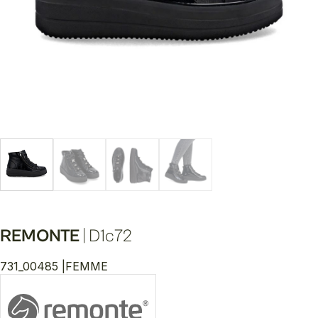
REMONTE
|
D1c72
731_00485 |
FEMME