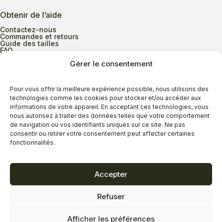
Obtenir de l’aide
Contactez-nous
Commandes et retours
Guide des tailles
FAQ
Gérer le consentement
Heures d’ouverture
Pour vous offrir la meilleure expérience possible, nous utilisons des
technologies comme les cookies pour stocker et/ou accéder aux
informations de votre appareil. En acceptant ces technologies, vous
Lundi au mercredi
9h00 à 17h30
nous autorisez à traiter des données telles que votre comportement
Jeudi
9h00 à 20h00
de navigation ou vos identifiants uniques sur ce site. Ne pas
consentir ou retirer votre consentement peut affecter certaines
Vendredi
9h00 à 18h00
fonctionnalités.
Samedi
9h00 à 17h00
Dimanche
11h00 à 16h30
Accepter
Refuser
Politique de confidentialité
Politique de cookies
Afficher les préférences