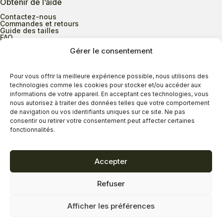
Obtenir de l’aide
Contactez-nous
Commandes et retours
Guide des tailles
FAQ
Gérer le consentement
Heures d’ouverture
Pour vous offrir la meilleure expérience possible, nous utilisons des
technologies comme les cookies pour stocker et/ou accéder aux
informations de votre appareil. En acceptant ces technologies, vous
Lundi au mercredi
9h00 à 17h30
nous autorisez à traiter des données telles que votre comportement
Jeudi
9h00 à 20h00
de navigation ou vos identifiants uniques sur ce site. Ne pas
consentir ou retirer votre consentement peut affecter certaines
Vendredi
9h00 à 18h00
fonctionnalités.
Samedi
9h00 à 17h00
Dimanche
11h00 à 16h30
Accepter
Refuser
Politique de confidentialité
Politique de cookies
Afficher les préférences
Termes et conditions
Copyright © 2026 - Savard Chaussures