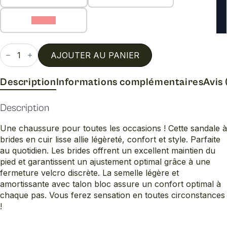
42 (C)
quantité
de
AJOUTER AU PANIER
D1k51
Description
Informations complémentaires
Avis 
Description
Une chaussure pour toutes les occasions ! Cette sandale à
brides en cuir lisse allie légèreté, confort et style. Parfaite
au quotidien. Les brides offrent un excellent maintien du
pied et garantissent un ajustement optimal grâce à une
fermeture velcro discrète. La semelle légère et
amortissante avec talon bloc assure un confort optimal à
chaque pas. Vous ferez sensation en toutes circonstances
!