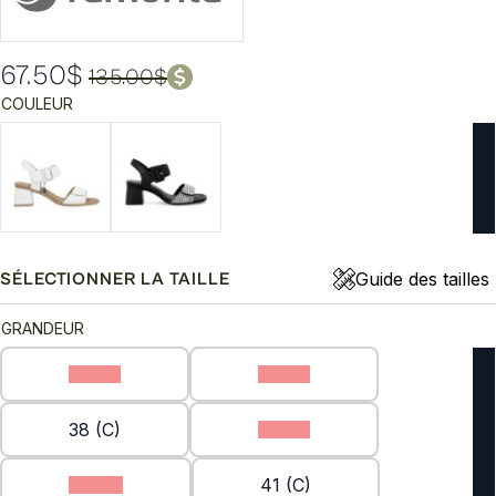
67.50
$
135.00
$
Le
Le
COULEUR
prix
prix
initial
actuel
était :
est :
135.00$.
67.50$.
Guide des tailles
SÉLECTIONNER LA TAILLE
GRANDEUR
36 (C)
37 (C)
38 (C)
39 (C)
40 (C)
41 (C)