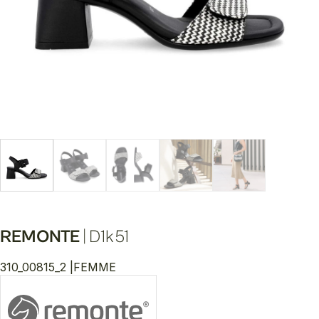
REMONTE
|
D1k51
310_00815_2 |
FEMME