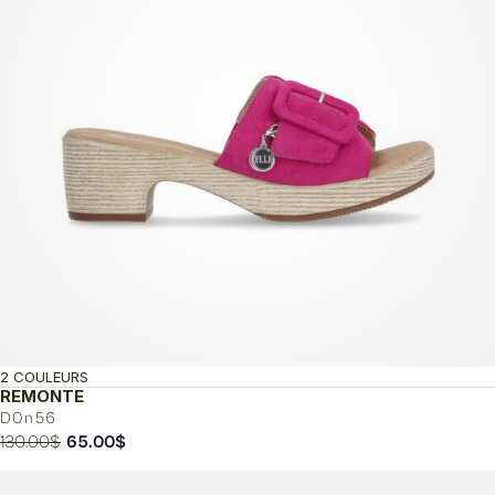
2 COULEURS
REMONTE
D0n56
Le
Le
130.00
$
65.00
$
prix
prix
initial
actuel