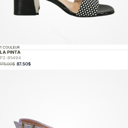
1 COULEUR
LA PINTA
P2-85494
Le
Le
175.00
$
87.50
$
prix
prix
initial
actuel
était :
est :
175.00$.
87.50$.