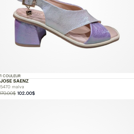
1 COULEUR
JOSE SAENZ
5470 malva
Le
Le
170.00
$
102.00
$
prix
prix
initial
actuel
était :
est :
170.00$.
102.00$.