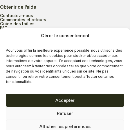
Obtenir de l’aide
Contactez-nous
Commandes et retours
Guide des tailles
FAQ
Gérer le consentement
Heures d’ouverture
Pour vous offrir la meilleure expérience possible, nous utilisons des
technologies comme les cookies pour stocker et/ou accéder aux
informations de votre appareil. En acceptant ces technologies, vous
Lundi au mercredi
9h00 à 17h30
nous autorisez à traiter des données telles que votre comportement
Jeudi
9h00 à 20h00
de navigation ou vos identifiants uniques sur ce site. Ne pas
consentir ou retirer votre consentement peut affecter certaines
Vendredi
9h00 à 18h00
fonctionnalités.
Samedi
9h00 à 17h00
Dimanche
11h00 à 16h30
Accepter
Refuser
Politique de confidentialité
Politique de cookies
Afficher les préférences
Termes et conditions