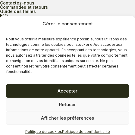
Contactez-nous
Commandes et retours
Guide des tailles
FAQ
Gérer le consentement
Heures d’ouverture
Pour vous offrir la meilleure expérience possible, nous utilisons des
technologies comme les cookies pour stocker et/ou accéder aux
informations de votre appareil. En acceptant ces technologies, vous
Lundi au mercredi
9h00 à 17h30
nous autorisez à traiter des données telles que votre comportement
Jeudi
9h00 à 20h00
de navigation ou vos identifiants uniques sur ce site. Ne pas
consentir ou retirer votre consentement peut affecter certaines
Vendredi
9h00 à 18h00
fonctionnalités.
Samedi
9h00 à 17h00
Dimanche
11h00 à 16h30
Accepter
Refuser
Politique de confidentialité
Politique de cookies
Afficher les préférences
Termes et conditions
Copyright © 2026 - Savard Chaussures
Politique de cookies
Politique de confidentialité
Réalisation Zonart Communications