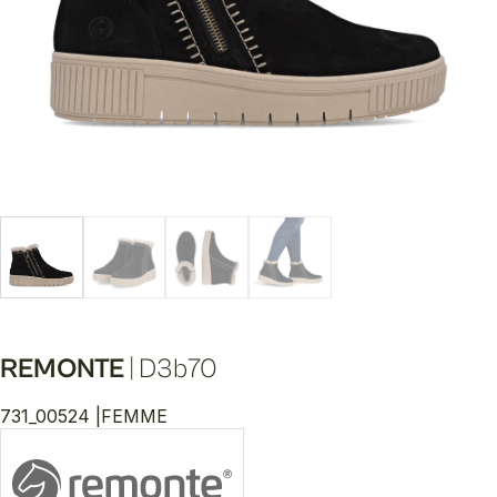
REMONTE
|
D3b70
731_00524 |
FEMME