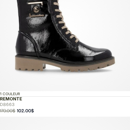
1 COULEUR
REMONTE
D8663
Le
Le
170.00
$
102.00
$
prix
prix
initial
actuel
était :
est :