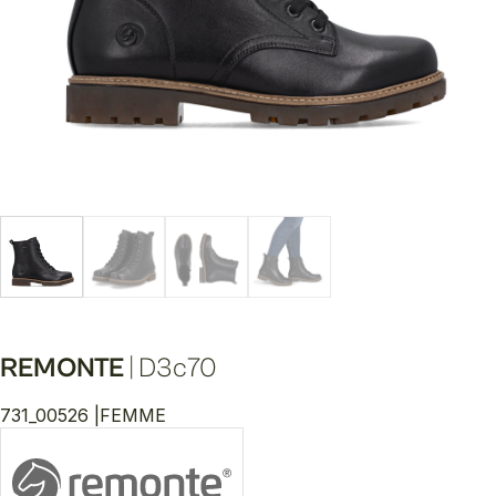
REMONTE
|
D3c70
731_00526 |
FEMME