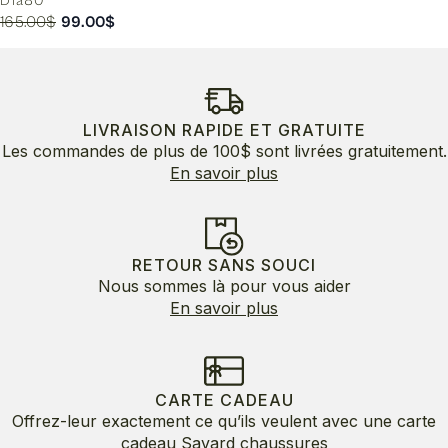
D1a80
Le
Le
165.00
$
99.00
$
prix
prix
initial
actuel
était :
est :
165.00$.
99.00$.
LIVRAISON RAPIDE ET GRATUITE
Les commandes de plus de 100$ sont livrées gratuitement.
En savoir plus
RETOUR SANS SOUCI
Nous sommes là pour vous aider
En savoir plus
CARTE CADEAU
Offrez-leur exactement ce qu’ils veulent avec une carte
cadeau Savard chaussures