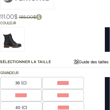
111.00
$
185.00
$
Le
Le
COULEUR
prix
prix
initial
actuel
était :
est :
185.00$.
111.00$.
Guide des tailles
SÉLECTIONNER LA TAILLE
GRANDEUR
36 (C)
37 (C)
38 (C)
39 (C)
40 (C)
41 (C)