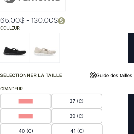
65.00
$
–
130.00
$
Plage
COULEUR
de
prix :
65.00$
à
130.00$
Guide des tailles
SÉLECTIONNER LA TAILLE
GRANDEUR
36 (C)
37 (C)
38 (C)
39 (C)
40 (C)
41 (C)