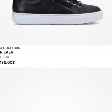
3 COULEURS
RIEKER
L59l1
135.00
$