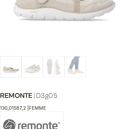
REMONTE
|
D3g05
130_01587_2 |
FEMME