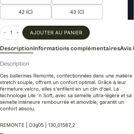
42 (C)
43 (C)
quantité
de
AJOUTER AU PANIER
D3g05
Description
Informations complémentaires
Avis 
Description
Ces ballerines Remonte, confectionnées dans une matière
stretch souple, offrent un confort optimal. Grâce à leur
fermeture velcro, elles s'enfilent en un clin d'œil. La
technologie Lite 'n Soft, avec sa semelle ultra-légère et sa
semelle intérieure rembourrée et amovible, garantit un
confort absolu.
REMONTE | D3g05 | 130_01587_2