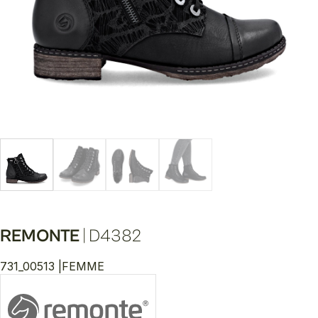
REMONTE
|
D4382
731_00513 |
FEMME