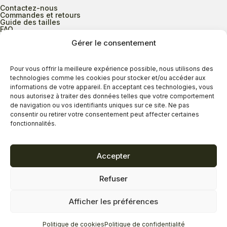
Contactez-nous
Commandes et retours
Guide des tailles
FAQ
Gérer le consentement
Heures d’ouverture
Pour vous offrir la meilleure expérience possible, nous utilisons des
technologies comme les cookies pour stocker et/ou accéder aux
informations de votre appareil. En acceptant ces technologies, vous
Lundi au mercredi
9h00 à 17h30
nous autorisez à traiter des données telles que votre comportement
Jeudi
9h00 à 20h00
de navigation ou vos identifiants uniques sur ce site. Ne pas
consentir ou retirer votre consentement peut affecter certaines
Vendredi
9h00 à 18h00
fonctionnalités.
Samedi
9h00 à 17h00
Dimanche
11h00 à 16h30
Accepter
Refuser
Politique de confidentialité
Politique de cookies
Afficher les préférences
Termes et conditions
Copyright © 2026 - Savard Chaussures
Politique de cookies
Politique de confidentialité
Réalisation Zonart Communications