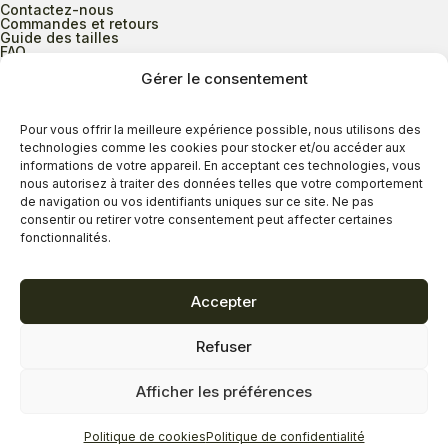
Contactez-nous
Commandes et retours
Guide des tailles
FAQ
Gérer le consentement
Heures d’ouverture
Pour vous offrir la meilleure expérience possible, nous utilisons des
technologies comme les cookies pour stocker et/ou accéder aux
informations de votre appareil. En acceptant ces technologies, vous
Lundi au mercredi
9h00 à 17h30
nous autorisez à traiter des données telles que votre comportement
Jeudi
9h00 à 20h00
de navigation ou vos identifiants uniques sur ce site. Ne pas
consentir ou retirer votre consentement peut affecter certaines
Vendredi
9h00 à 18h00
fonctionnalités.
Samedi
9h00 à 17h00
Dimanche
11h00 à 16h30
Accepter
Refuser
Politique de confidentialité
Politique de cookies
Afficher les préférences
Termes et conditions
Copyright © 2026 - Savard Chaussures
Politique de cookies
Politique de confidentialité
Réalisation Zonart Communications