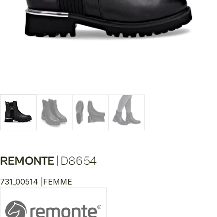
REMONTE
|
D8654
731_00514 |
FEMME