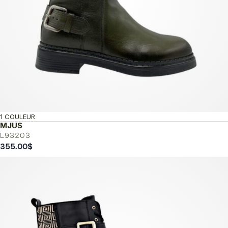
1 COULEUR
MJUS
L93203
355.00
$