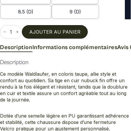
8.5 (D)
9 (D)
quantité
de
AJOUTER AU PANIER
Denver
pietra
-
Description
Informations complémentaires
Avis 
h
Description
Ce modèle Waldlaufer, en coloris taupe, allie style et
confort au quotidien. Sa tige en cuir nubuck fin offre un
rendu à la fois élégant et résistant, tandis que la doublure
en cuir et textile assure un confort agréable tout au long
de la journée.
Dotée d’une semelle légère en PU garantissant adhérence
et stabilité, cette chaussure dispose d’une fermeture
Velcro pratique pour un ajustement personnalisé.