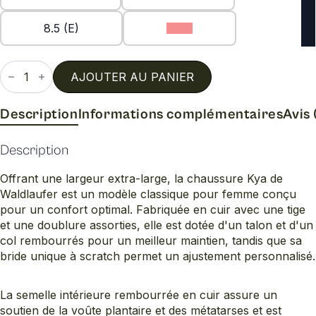
8.5 (E)
9 (E)
quantité
de
AJOUTER AU PANIER
Denver
stein-
kya
Description
Informations complémentaires
Avis 
Description
Offrant une largeur extra-large, la chaussure Kya de
Waldlaufer est un modèle classique pour femme conçu
pour un confort optimal. Fabriquée en cuir avec une tige
et une doublure assorties, elle est dotée d'un talon et d'un
col rembourrés pour un meilleur maintien, tandis que sa
bride unique à scratch permet un ajustement personnalisé.
La semelle intérieure rembourrée en cuir assure un
soutien de la voûte plantaire et des métatarses et est