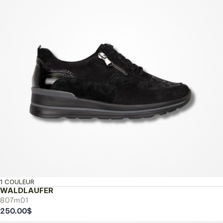
1 COULEUR
WALDLAUFER
807m01
250.00
$