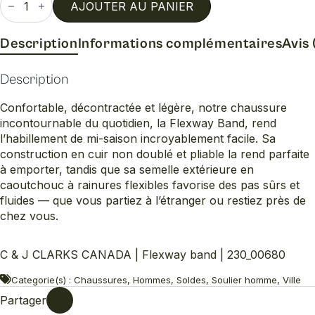
de
AJOUTER AU PANIER
Flexway
band
Description
Informations complémentaires
Avis 
Description
Confortable, décontractée et légère, notre chaussure
incontournable du quotidien, la Flexway Band, rend
l’habillement de mi-saison incroyablement facile. Sa
construction en cuir non doublé et pliable la rend parfaite
à emporter, tandis que sa semelle extérieure en
caoutchouc à rainures flexibles favorise des pas sûrs et
fluides — que vous partiez à l’étranger ou restiez près de
chez vous.
C & J CLARKS CANADA | Flexway band | 230_00680
Categorie(s) : Chaussures, Hommes, Soldes, Soulier homme, Ville
Partager