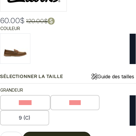
60.00
$
120.00
$
Le
Le
COULEUR
prix
prix
initial
actuel
était :
est :
120.00$.
60.00$.
Guide des tailles
SÉLECTIONNER LA TAILLE
GRANDEUR
11 (C)
8 (C)
9 (C)
quantité