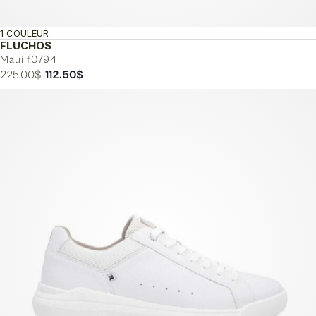
1 COULEUR
FLUCHOS
Maui f0794
Le
Le
225.00
$
112.50
$
prix
prix
initial
actuel
était :
est :
225.00$.
112.50$.