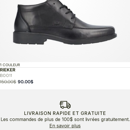
1 COULEUR
RIEKER
B0011
Le
Le
150.00
$
90.00
$
prix
prix
initial
actuel
était :
est :
150.00$.
90.00$.
LIVRAISON RAPIDE ET GRATUITE
Les commandes de plus de 100$ sont livrées gratuitement.
En savoir plus