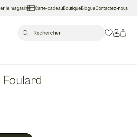
ser le magasin
Carte-cadeau
Boutique
Blogue
Contactez-nous
Search
for:
|
Foulard