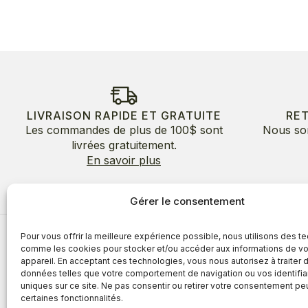
LIVRAISON RAPIDE ET GRATUITE
RE
Les commandes de plus de 100$ sont
Nous so
livrées gratuitement.
En savoir plus
Gérer le consentement
Pour vous offrir la meilleure expérience possible, nous utilisons des t
À propos
comme les cookies pour stocker et/ou accéder aux informations de vo
appareil. En acceptant ces technologies, vous nous autorisez à traiter 
À propos
Avantages
données telles que votre comportement de navigation ou vos identifia
Blogue
uniques sur ce site. Ne pas consentir ou retirer votre consentement pe
Témoigna
certaines fonctionnalités.