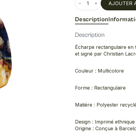
de
AJOUTER 
Foulard
Description
Informat
Description
Écharpe rectangulaire en t
et signé par Christian Lac
Couleur : Multicolore
Forme : Rectangulaire
Matière : Polyester recycl
Design : Imprimé ethnique 
Origine : Conçue à Barcel