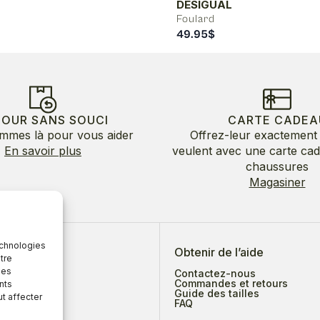
DESIGUAL
Foulard
49.95
$
TOUR SANS SOUCI
CARTE CADEA
mmes là pour vous aider
Offrez-leur exactement 
En savoir plus
veulent avec une carte ca
chaussures
Magasiner
echnologies
 de nous
Obtenir de l’aide
tre
des
Contactez-nous
Commandes et retours
nts
Guide des tailles
ut affecter
ges
FAQ