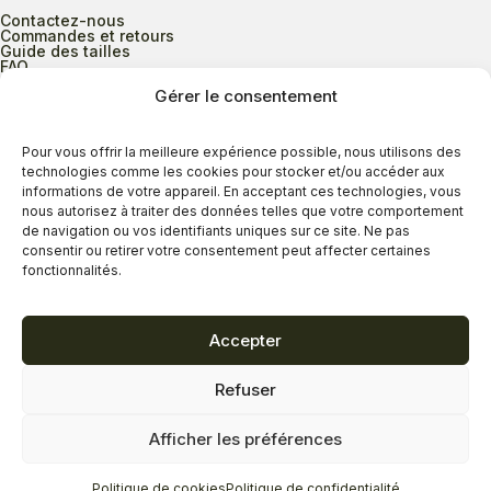
Contactez-nous
Commandes et retours
Guide des tailles
FAQ
Gérer le consentement
Heures d’ouverture
Pour vous offrir la meilleure expérience possible, nous utilisons des
technologies comme les cookies pour stocker et/ou accéder aux
informations de votre appareil. En acceptant ces technologies, vous
Lundi au mercredi
9h00 à 17h30
nous autorisez à traiter des données telles que votre comportement
Jeudi
9h00 à 20h00
de navigation ou vos identifiants uniques sur ce site. Ne pas
consentir ou retirer votre consentement peut affecter certaines
Vendredi
9h00 à 18h00
fonctionnalités.
Samedi
9h00 à 17h00
Dimanche
11h00 à 16h30
Accepter
Refuser
Politique de confidentialité
Politique de cookies
Afficher les préférences
Termes et conditions
Copyright © 2026 - Savard Chaussures
Politique de cookies
Politique de confidentialité
Réalisation Zonart Communications