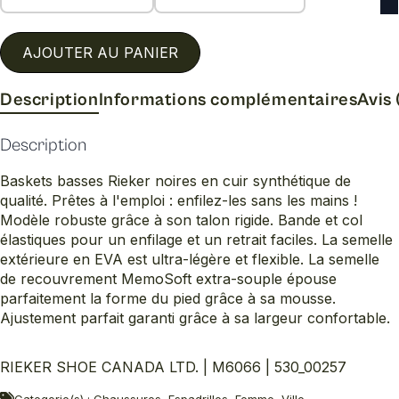
AJOUTER AU PANIER
Description
Informations complémentaires
Avis 
Description
Baskets basses Rieker noires en cuir synthétique de
qualité. Prêtes à l'emploi : enfilez-les sans les mains !
Modèle robuste grâce à son talon rigide. Bande et col
élastiques pour un enfilage et un retrait faciles. La semelle
extérieure en EVA est ultra-légère et flexible. La semelle
de recouvrement MemoSoft extra-souple épouse
parfaitement la forme du pied grâce à sa mousse.
Ajustement parfait garanti grâce à sa largeur confortable.
RIEKER SHOE CANADA LTD. | M6066 | 530_00257
Categorie(s) : Chaussures, Espadrilles, Femme, Ville