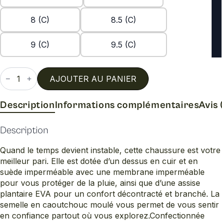
8 (C)
8.5 (C)
9 (C)
9.5 (C)
quantité
de
AJOUTER AU PANIER
Madson
ii
chukka
Description
Informations complémentaires
Avis 
Description
Quand le temps devient instable, cette chaussure est votre
meilleur pari. Elle est dotée d’un dessus en cuir et en
suède imperméable avec une membrane imperméable
pour vous protéger de la pluie, ainsi que d’une assise
plantaire EVA pour un confort décontracté et branché. La
semelle en caoutchouc moulé vous permet de vous sentir
en confiance partout où vous explorez.Confectionnée