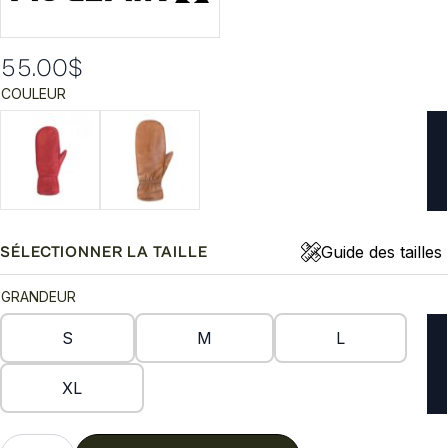
55.00
$
COULEUR
Guide des tailles
SÉLECTIONNER LA TAILLE
GRANDEUR
S
M
L
XL
quantité