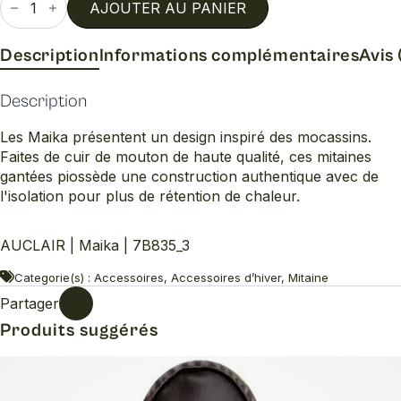
de
AJOUTER AU PANIER
Maika
Description
Informations complémentaires
Avis 
Description
Les Maika présentent un design inspiré des mocassins.
Faites de cuir de mouton de haute qualité, ces mitaines
gantées piossède une construction authentique avec de
l'isolation pour plus de rétention de chaleur.
AUCLAIR | Maika | 7B835_3
Categorie(s) : Accessoires, Accessoires d’hiver, Mitaine
Partager
Produits suggérés