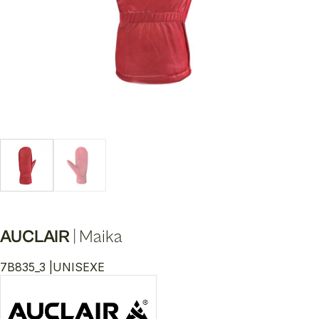
AUCLAIR
|
Maika
7B835_3 |
UNISEXE