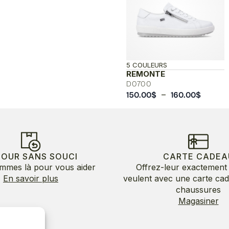
5 COULEURS
REMONTE
D0700
Plage
–
150.00
$
160.00
$
de
prix :
150.00
à
160.00
TOUR SANS SOUCI
CARTE CADEA
mmes là pour vous aider
Offrez-leur exactement 
En savoir plus
veulent avec une carte ca
chaussures
Magasiner