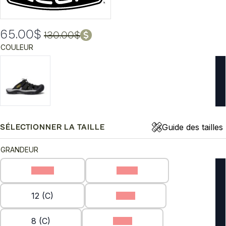
65.00
$
130.00
$
Le
Le
COULEUR
prix
prix
initial
actuel
était :
est :
130.00$.
65.00$.
Guide des tailles
SÉLECTIONNER LA TAILLE
GRANDEUR
10 (C)
11 (C)
12 (C)
7 (C)
8 (C)
9 (C)