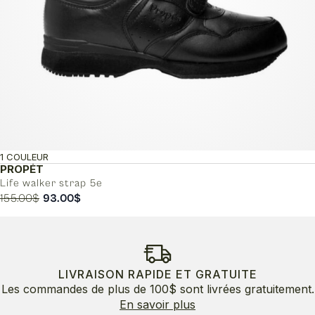
1 COULEUR
PROPÉT
Life walker strap 5e
Le
Le
155.00
$
93.00
$
prix
prix
initial
actuel
était :
est :
155.00$.
93.00$.
LIVRAISON RAPIDE ET GRATUITE
Les commandes de plus de 100$ sont livrées gratuitement.
En savoir plus