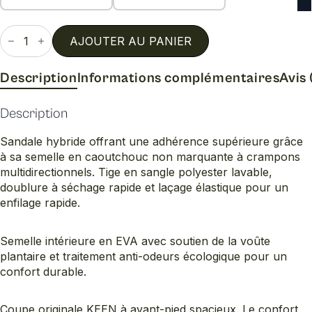
quantité
de
AJOUTER AU PANIER
Newport
slide
m
Description
Informations complémentaires
Avis 
Description
Sandale hybride offrant une adhérence supérieure grâce
à sa semelle en caoutchouc non marquante à crampons
multidirectionnels. Tige en sangle polyester lavable,
doublure à séchage rapide et laçage élastique pour un
enfilage rapide.
Semelle intérieure en EVA avec soutien de la voûte
plantaire et traitement anti-odeurs écologique pour un
confort durable.
Coupe originale KEEN à avant-pied spacieux. Le confort