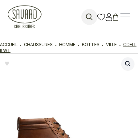
Search
for:
ACCUEIL
CHAUSSURES
HOMME
BOTTES
VILLE
ODELL
II WT
♥︎