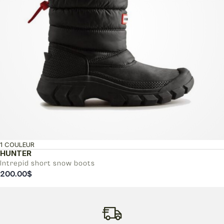
1 COULEUR
HUNTER
Intrepid short snow boots
200.00
$