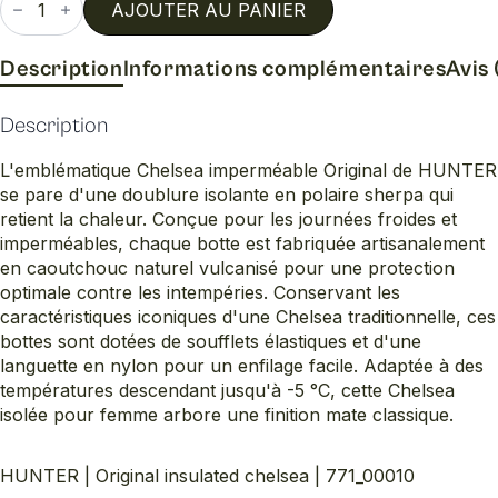
de
AJOUTER AU PANIER
Original
insulated
chelsea
Description
Informations complémentaires
Avis 
Description
L'emblématique Chelsea imperméable Original de HUNTER
se pare d'une doublure isolante en polaire sherpa qui
retient la chaleur. Conçue pour les journées froides et
imperméables, chaque botte est fabriquée artisanalement
en caoutchouc naturel vulcanisé pour une protection
optimale contre les intempéries. Conservant les
caractéristiques iconiques d'une Chelsea traditionnelle, ces
bottes sont dotées de soufflets élastiques et d'une
languette en nylon pour un enfilage facile. Adaptée à des
températures descendant jusqu'à -5 °C, cette Chelsea
isolée pour femme arbore une finition mate classique.
HUNTER | Original insulated chelsea | 771_00010