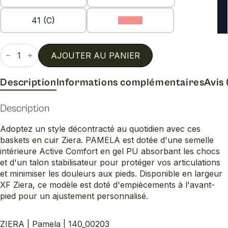
41 (C)
42 (C)
quantité
de
AJOUTER AU PANIER
Pamela
Description
Informations complémentaires
Avis 
Description
Adoptez un style décontracté au quotidien avec ces
baskets en cuir Ziera. PAMELA est dotée d'une semelle
intérieure Active Comfort en gel PU absorbant les chocs
et d'un talon stabilisateur pour protéger vos articulations
et minimiser les douleurs aux pieds. Disponible en largeur
XF Ziera, ce modèle est doté d'empiècements à l'avant-
pied pour un ajustement personnalisé.
ZIERA | Pamela | 140_00203