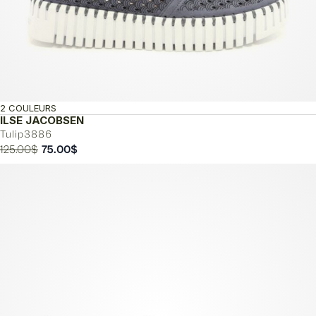
2 COULEURS
ILSE JACOBSEN
Tulip3886
Le
Le
125.00
$
75.00
$
prix
prix
initial
actuel
était :
est :
125.00$.
75.00$.