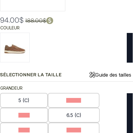
94.00
$
188.00
$
Le
Le
COULEUR
prix
prix
initial
actuel
était :
est :
188.00$.
94.00$.
Guide des tailles
SÉLECTIONNER LA TAILLE
GRANDEUR
5 (C)
5.5 (C)
6 (C)
6.5 (C)
7 (C)
7.5 (C)