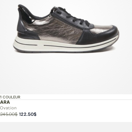
1 COULEUR
ARA
Ovation
Le
Le
245.00
$
122.50
$
prix
prix
initial
actuel