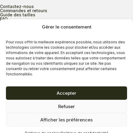
Contactez-nous
Commandes et retours
Guide des tailles
FAQ
Gérer le consentement
Heures d’ouverture
Pour vous offrir la meilleure expérience possible, nous utilisons des
technologies comme les cookies pour stocker et/ou accéder aux
informations de votre appareil. En acceptant ces technologies, vous
Lundi au mercredi
9h00 à 17h30
nous autorisez à traiter des données telles que votre comportement
Jeudi
9h00 à 20h00
de navigation ou vos identifiants uniques sur ce site. Ne pas
consentir ou retirer votre consentement peut affecter certaines
Vendredi
9h00 à 18h00
fonctionnalités.
Samedi
9h00 à 17h00
Dimanche
11h00 à 16h30
Accepter
Refuser
Politique de confidentialité
Politique de cookies
Afficher les préférences
Termes et conditions
Copyright © 2026 - Savard Chaussures