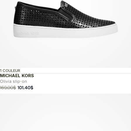
1 COULEUR
MICHAEL KORS
Olivia slip-on
Le
Le
169.00
$
101.40
$
prix
prix
initial
actuel
était :
est :
169.00$.
101.40$.