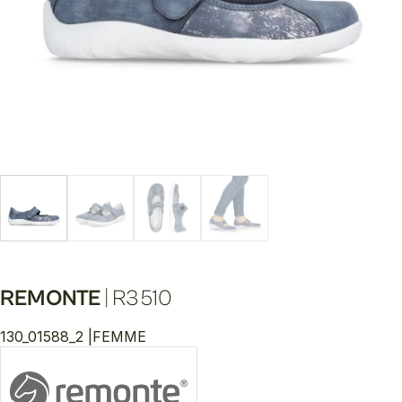
REMONTE
|
R3510
130_01588_2 |
FEMME