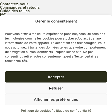
Contactez-nous
Commandes et retours
Guide des tailles
FAQ
Gérer le consentement
Heures d’ouverture
Pour vous offrir la meilleure expérience possible, nous utilisons des
technologies comme les cookies pour stocker et/ou accéder aux
informations de votre appareil. En acceptant ces technologies, vous
Lundi au mercredi
9h00 à 17h30
nous autorisez à traiter des données telles que votre comportement
Jeudi
9h00 à 20h00
de navigation ou vos identifiants uniques sur ce site. Ne pas
consentir ou retirer votre consentement peut affecter certaines
Vendredi
9h00 à 18h00
fonctionnalités.
Samedi
9h00 à 17h00
Dimanche
11h00 à 16h30
Accepter
Refuser
Politique de confidentialité
Politique de cookies
Afficher les préférences
Termes et conditions
Copyright © 2026 - Savard Chaussures
Politique de cookies
Politique de confidentialité
Réalisation Zonart Communications