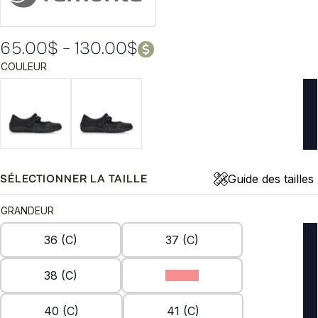
65.00
$
–
130.00
$
Plage
COULEUR
de
prix :
65.00$
à
130.00$
Guide des tailles
SÉLECTIONNER LA TAILLE
GRANDEUR
36 (C)
37 (C)
38 (C)
39 (C)
40 (C)
41 (C)