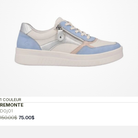
1 COULEUR
REMONTE
D0j01
Le
Le
150.00
$
75.00
$
prix
prix
initial
actuel
était :
est :