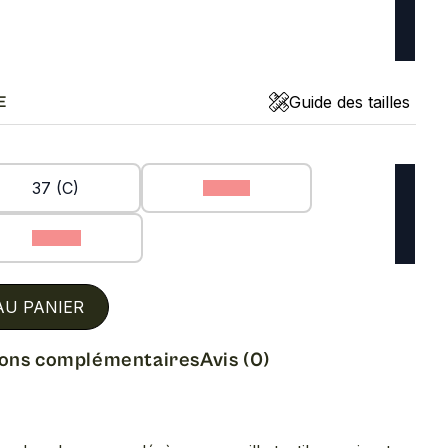
Guide des tailles
E
37 (C)
38 (C)
40 (C)
AU PANIER
ions complémentaires
Avis (0)