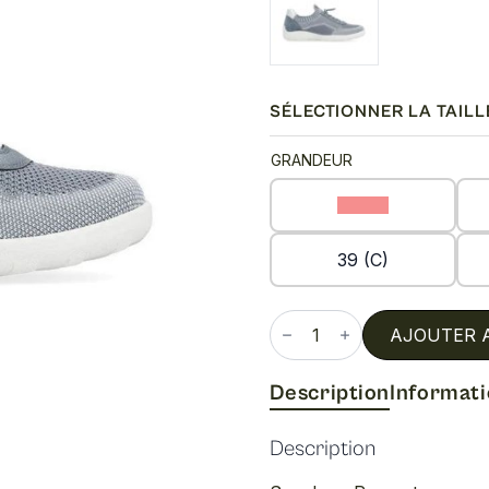
SÉLECTIONNER LA TAILL
GRANDEUR
36 (C)
39 (C)
quantité
de
AJOUTER 
R3518
Description
Informat
Description