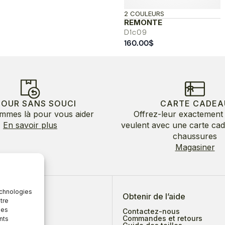
2 COULEURS
REMONTE
D1c09
160.00
$
TOUR SANS SOUCI
CARTE CADEA
mmes là pour vous aider
Offrez-leur exactement 
En savoir plus
veulent avec une carte ca
chaussures
Magasiner
echnologies
 de nous
Obtenir de l’aide
tre
des
Contactez-nous
Commandes et retours
nts