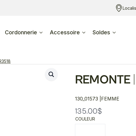
Locali
Cordonnerie
Accessoire
Soldes
R3518
REMONTE
|
130_01573 |
FEMME
135.00
$
COULEUR