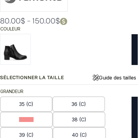
80.00
$
–
150.00
$
Plage
COULEUR
de
prix :
80.00$
à
150.00$
Guide des tailles
SÉLECTIONNER LA TAILLE
GRANDEUR
35 (C)
36 (C)
37 (C)
38 (C)
39 (C)
40 (C)