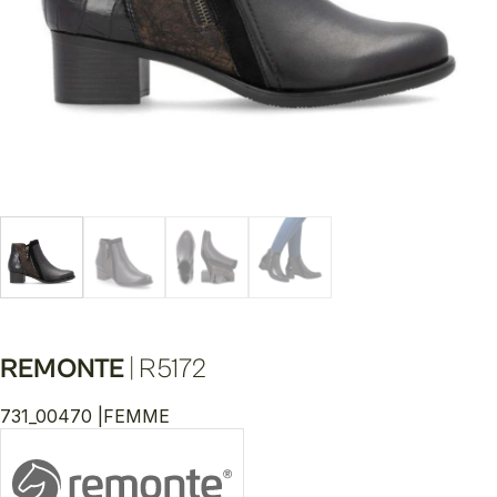
REMONTE
|
R5172
731_00470 |
FEMME