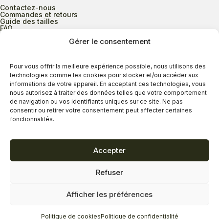
Contactez-nous
Commandes et retours
Guide des tailles
FAQ
Gérer le consentement
Heures d’ouverture
Pour vous offrir la meilleure expérience possible, nous utilisons des
technologies comme les cookies pour stocker et/ou accéder aux
informations de votre appareil. En acceptant ces technologies, vous
Lundi au mercredi
9h00 à 17h30
nous autorisez à traiter des données telles que votre comportement
Jeudi
9h00 à 20h00
de navigation ou vos identifiants uniques sur ce site. Ne pas
consentir ou retirer votre consentement peut affecter certaines
Vendredi
9h00 à 18h00
fonctionnalités.
Samedi
9h00 à 17h00
Dimanche
11h00 à 16h30
Accepter
Refuser
Politique de confidentialité
Politique de cookies
Afficher les préférences
Termes et conditions
Copyright © 2026 - Savard Chaussures
Politique de cookies
Politique de confidentialité
Réalisation Zonart Communications