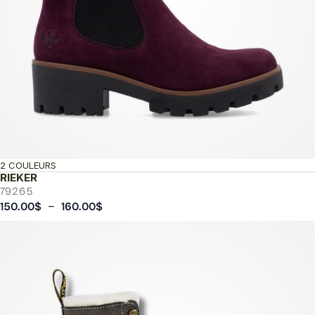
2 COULEURS
RIEKER
79265
Plage
–
150.00
$
160.00
$
de
prix :
150.00$
à
160.00$