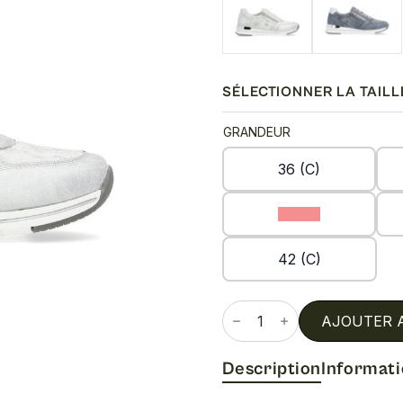
72.50$
à
145.00$
SÉLECTIONNER LA TAILL
GRANDEUR
36 (C)
39 (C)
42 (C)
quantité
de
AJOUTER 
R6700
Description
Informat