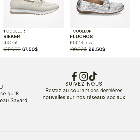
1 COULEUR
1 COULEUR
RIEKER
FLUCHOS
49051
F1428 mwt
Le
Le
Le
Le
135.00
$
67.50
$
199.00
$
99.50
$
prix
prix
prix
prix
initial
actuel
initial
actuel
était :
est :
était :
est :
135.00$.
67.50$.
199.00$.
99.50$.
SUIVEZ-NOUS
U
Restez au courant des dernières
ce qu’ils
nouvelles sur nos réseaux sociaux
deau Savard