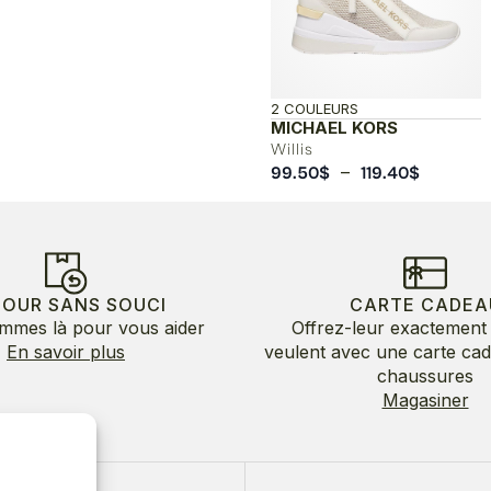
2 COULEURS
MICHAEL KORS
Willis
Plage
–
99.50
$
119.40
$
de
prix :
99.50$
à
119.40$
TOUR SANS SOUCI
CARTE CADEA
mmes là pour vous aider
Offrez-leur exactement 
En savoir plus
veulent avec une carte ca
chaussures
Magasiner