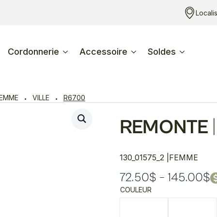
Locali
Cordonnerie
Accessoire
Soldes
FEMME
VILLE
R6700
REMONTE
|
130_01575_2 |
FEMME
72.50
$
–
145.00
$
Plage
COULEUR
de
prix :