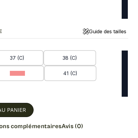
Guide des tailles
E
37 (C)
38 (C)
40 (C)
41 (C)
AU PANIER
ions complémentaires
Avis (0)