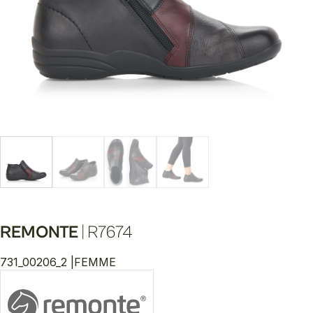
REMONTE
|
R7674
731_00206_2 |
FEMME