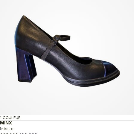
179.00$.
89.50$.
1 COULEUR
MINX
Miss m