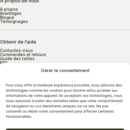
À propos de nous
À propos
Avantages
Blogue
Témoignages
Obtenir de l’aide
Contactez-nous
Commandes et retours
Guide des tailles
FAQ
Gérer le consentement
Heures d’ouverture
Pour vous offrir la meilleure expérience possible, nous utilisons des
technologies comme les cookies pour stocker et/ou accéder aux
informations de votre appareil. En acceptant ces technologies, vous
Lundi au mercredi
9h00 à 17h30
nous autorisez à traiter des données telles que votre comportement
Jeudi
9h00 à 20h00
de navigation ou vos identifiants uniques sur ce site. Ne pas
consentir ou retirer votre consentement peut affecter certaines
Vendredi
9h00 à 18h00
fonctionnalités.
Samedi
9h00 à 17h00
Dimanche
11h00 à 16h30