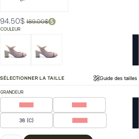
94.50
$
189.00
$
Le
Le
COULEUR
prix
prix
initial
actuel
était :
est :
189.00$.
94.50$.
Guide des tailles
SÉLECTIONNER LA TAILLE
GRANDEUR
35 (C)
36 (C)
38 (C)
40 (C)
quantité