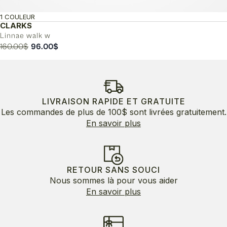
1 COULEUR
CLARKS
Linnae walk w
Le
Le
160.00
$
96.00
$
prix
prix
initial
actuel
était :
est :
160.00$.
96.00$.
LIVRAISON RAPIDE ET GRATUITE
Les commandes de plus de 100$ sont livrées gratuitement.
En savoir plus
RETOUR SANS SOUCI
Nous sommes là pour vous aider
En savoir plus