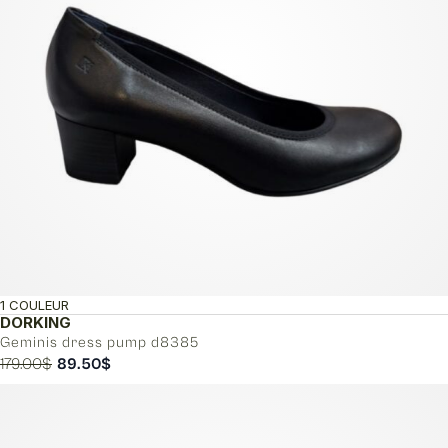
1 COULEUR
DORKING
Geminis dress pump d8385
Le
Le
179.00
$
89.50
$
prix
prix
initial
actuel
était :
est :