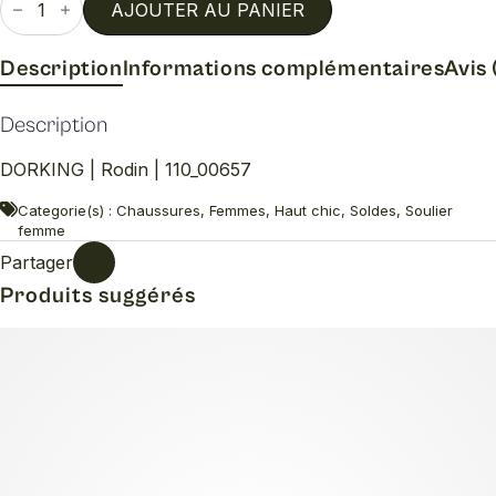
de
AJOUTER AU PANIER
Rodin
Description
Informations complémentaires
Avis 
Description
DORKING | Rodin | 110_00657
Categorie(s) : Chaussures, Femmes, Haut chic, Soldes, Soulier
femme
Partager
Produits suggérés