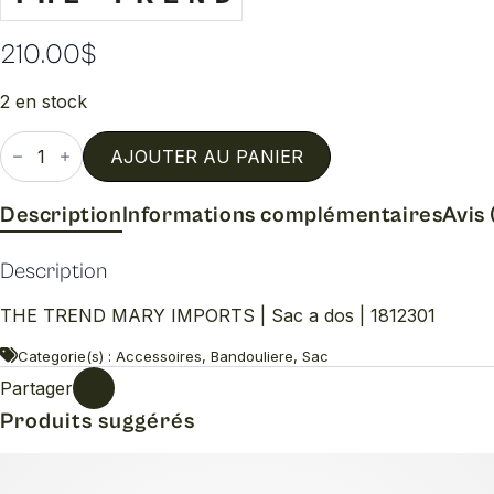
210.00
$
2 en stock
quantité
de
AJOUTER AU PANIER
Sac
a
dos
Description
Informations complémentaires
Avis 
Description
THE TREND MARY IMPORTS | Sac a dos | 1812301
Categorie(s) : Accessoires, Bandouliere, Sac
Partager
Produits suggérés