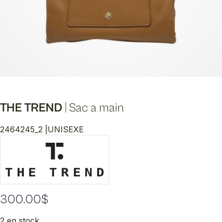
THE TREND
|
Sac a main
2464245_2 |
UNISEXE
300.00
$
2 en stock