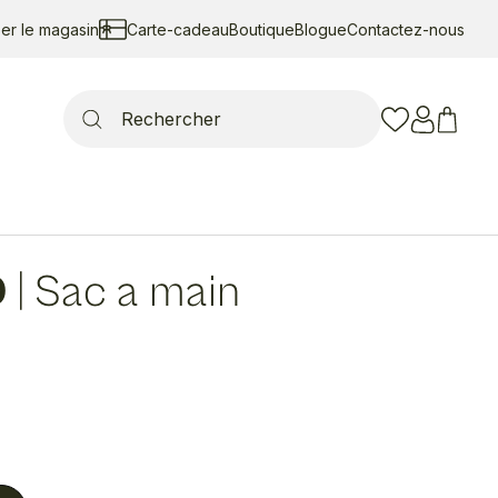
ser le magasin
Carte-cadeau
Boutique
Blogue
Contactez-nous
Search
for:
D
|
Sac a main