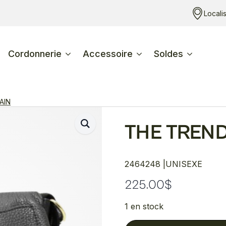
Locali
Cordonnerie
Accessoire
Soldes
AIN
THE TREN
2464248 |
UNISEXE
225.00
$
1 en stock