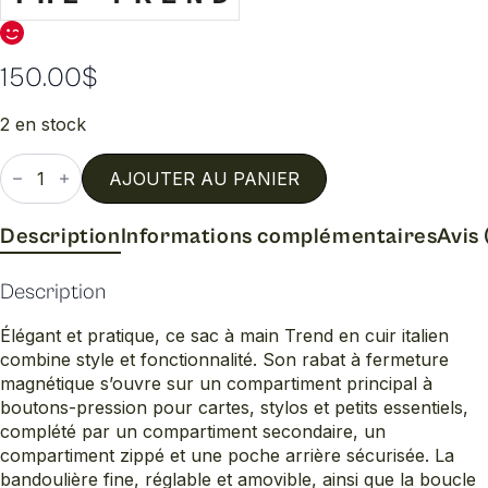
150.00
$
2 en stock
quantité
de
AJOUTER AU PANIER
Sac
a
main
Description
Informations complémentaires
Avis 
Description
Élégant et pratique, ce sac à main Trend en cuir italien
combine style et fonctionnalité. Son rabat à fermeture
magnétique s’ouvre sur un compartiment principal à
boutons-pression pour cartes, stylos et petits essentiels,
complété par un compartiment secondaire, un
compartiment zippé et une poche arrière sécurisée. La
bandoulière fine, réglable et amovible, ainsi que la boucle