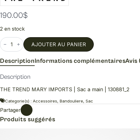
190.00
$
2 en stock
quantité
de
AJOUTER AU PANIER
Sac
a
main
Description
Informations complémentaires
Avis 
Description
THE TREND MARY IMPORTS | Sac a main | 130881_2
Categorie(s) : Accessoires, Bandouliere, Sac
Partager
Produits suggérés