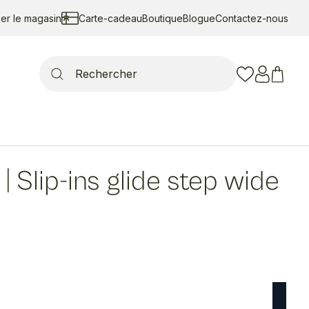
ser le magasin
Carte-cadeau
Boutique
Blogue
Contactez-nous
Search
for:
|
Slip-ins glide step wide