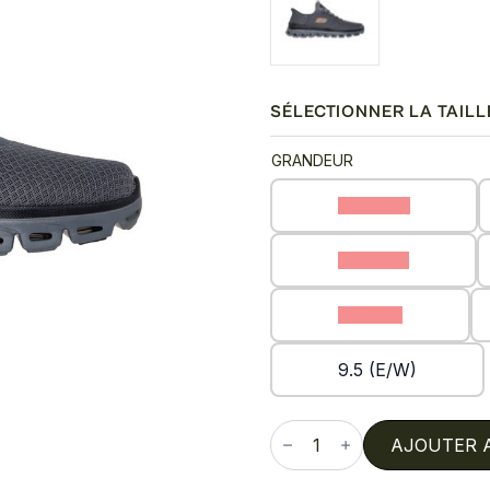
SÉLECTIONNER LA TAILL
GRANDEUR
10 (E/W)
12 (E/W)
8 (E/W)
9.5 (E/W)
quantité
de
AJOUTER 
Slip-
ins