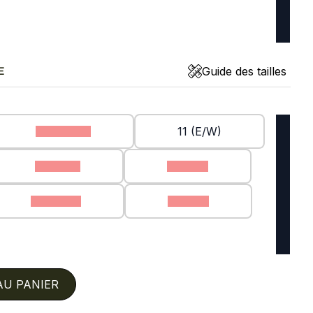
Guide des tailles
E
10.5 (E/W)
11 (E/W)
13 (E/W)
7 (E/W)
8.5 (E/W)
9 (E/W)
AU PANIER