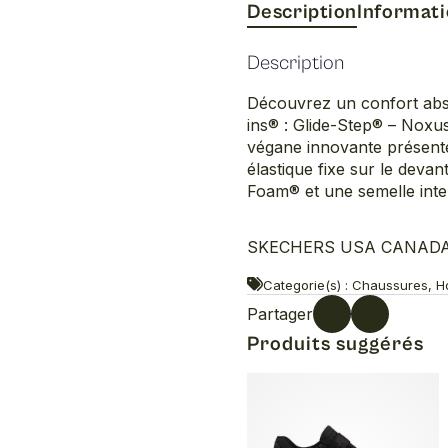
glide
Description
Informat
step
wide
Description
Découvrez un confort abso
ins® : Glide-Step® – Noxu
végane innovante présent
élastique fixe sur le deva
Foam® et une semelle inte
SKECHERS USA CANADA INC
Categorie(s) : Chaussures, Ho
Partager
Produits suggérés